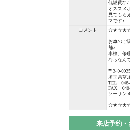
低燃費な
オススメ
見てもら
マです♪
コメント
☆★☆★
お車のご
舗♪
車検、修
ならなん
〒340-003
埼玉県草加市
TEL 048-
FAX 048-
ソーサン
☆★☆★
来店予約・