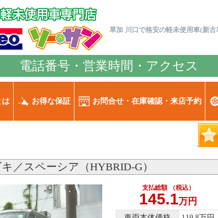
草加 川口で格安の軽未使用車(新古車
電話番号・営業時間・アクセス
とは
お得な保証
お問合せ・在庫確認・来店予約
キ／スペーシア（HYBRID-G）
支払総額 （税込）
145.1
万円
車両本体価格
119.8万円