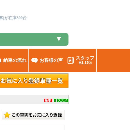
)が在庫300台
▼
スタッフ
納車の流れ
お客様の声
BLOG
新車
オススメ