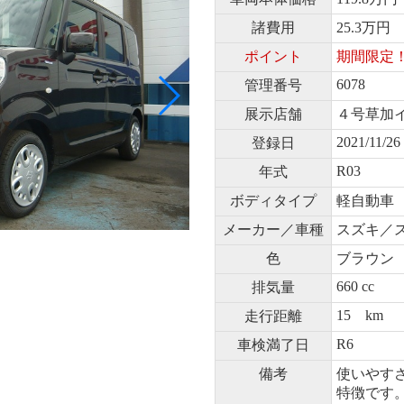
諸費用
25.3万円
ポイント
期間限定
6078
管理番号
展示店舗
４号草加
2021/11/26
登録日
R03
年式
ボディタイプ
軽自動車
メーカー／車種
スズキ／ス
色
ブラウン
660 cc
排気量
15 km
走行距離
R6
車検満了日
備考
使いやす
特徴です