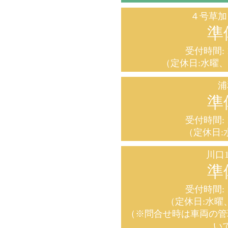
４号草加
準
受付時間: 1
（定休日:水曜
浦
準
受付時間: 1
（定休日:
川口1
準
受付時間: 1
（定休日:水曜
（※問合せ時は車両の管
い