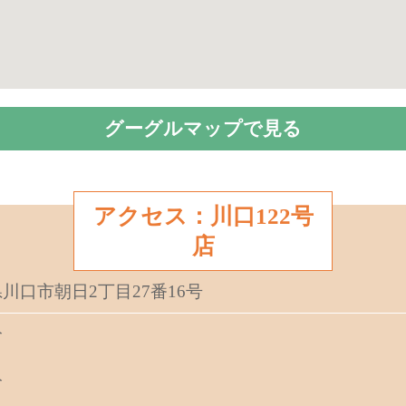
グーグルマップで見る
アクセス：川口122号
店
玉県川口市朝日2丁目27番16号
分
分