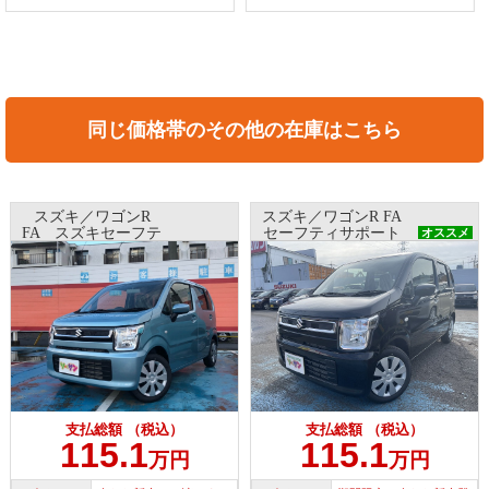
同じ価格帯のその他の在庫はこちら
スズキ／ワゴンR
スズキ／ワゴンR FA
FA スズキセーフテ
セーフティサポート
オススメ
ィーサポート非搭載
非装着車
車
支払総額 （税込）
支払総額 （税込）
115.1
115.1
万円
万円