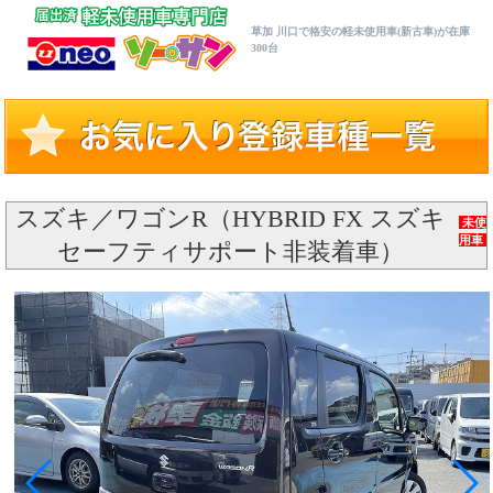
草加 川口で格安の軽未使用車(新古車)が在庫
300台
スズキ／ワゴンR（HYBRID FX スズキ
未使
用車
セーフティサポート非装着車）