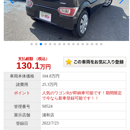
支払総額 （税込）
130.1
万円
車両本体価格
104.8万円
諸費用
25.3万円
ポイント
人気のワゴンRが即納車可能です！期間限定
で今なら新車登録可能です！！
S8524
管理番号
展示店舗
浦和店
2022/7/23
登録日