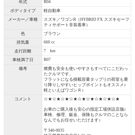
R04
年式
ボディタイプ
軽自動車
メーカー／車種
スズキ／ワゴンR（HYBRID FX スズキセーフ
ティサポート非装着車）
色
ブラウン
660 cc
排気量
7 km
走行距離
R07
車検満了日
備考
燃費も安全も使いやすさもすべてにこだわっ
たクルマです。
フラットになる積載容量タップリの荷室も乗
り降りしやすいヒップポイントもオススメ♪
軽といえばワゴンＲ♪
コメント
☆★☆★☆★☆★☆★☆★☆★☆★☆★
お車のご購入後も安心の指定工場併設店舗♪
車検、修理、鈑金、保険もクルマのことなら
なんでもお任せいただけます♪
〒340-0035