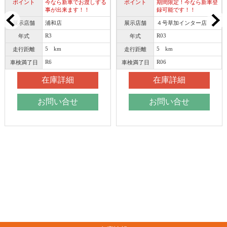
ポイント
今なら新車でお渡しする
ポイント
期間限定！今なら新車登
事が出来ます！！
録可能です！！
展示店舗
浦和店
展示店舗
４号草加インター店
R3
R03
年式
年式
5 km
5 km
走行距離
走行距離
R6
R06
車検満了日
車検満了日
在庫詳細
在庫詳細
お問い合せ
お問い合せ