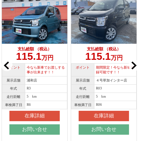
支払総額 （税込）
支払総額 （税込）
115.1
115.1
万円
万円
ポイント
期間限定！今なら新車登
展示店舗
４号草加インター店
録可能です！！
R4
年式
展示店舗
４号草加インター店
4 km
走行距離
R03
年式
R7
車検満了日
5 km
走行距離
在庫詳細
R06
車検満了日
在庫詳細
お問い合せ
お問い合せ